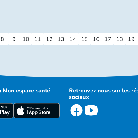
8
9
10
11
12
13
14
15
16
17
18
19
on Mon espace santé
Retrouvez nous sur les r
sociaux