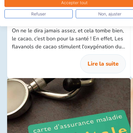
Accepter tout
Cacao et fruits secs, bons pour le
Refuser
Non, ajuster
cerveau et la santé
On ne le dira jamais assez, et cela tombe bien,
le cacao, c’est bon pour la santé ! En effet, Les
flavanols de cacao stimulent l'oxygénation du
cerveau et la cognition chez les adultes. Quant
aux fruits secs, ils sont bons pour notre santé
Lire la suite
et poussent à consommer de meilleurs
aliments.