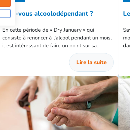
Êtes-vous alcoolodépendant ?
Le
En cette période de « Dry January » qui
Sa
consiste à renoncer à l’alcool pendant un mois,
mo
il est intéressant de faire un point sur sa
da
consommation d’alcool et sur une éventuelle
ch
dépendance.
ch
Lire la suite