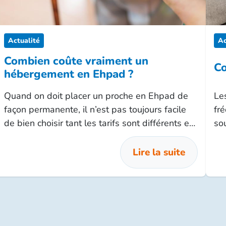
Actualité
Ac
Combien coûte vraiment un
Co
hébergement en Ehpad ?
Quand on doit placer un proche en Ehpad de
Le
façon permanente, il n’est pas toujours facile
fr
de bien choisir tant les tarifs sont différents en
so
fonction de l’emplacement, des services et du
occ
type d’établissement. Une enquête UFC-Que
Lire la suite
Choisir révèle de nombreuses disparités.