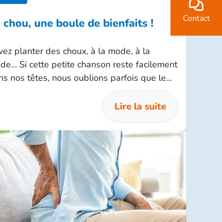
Contact
 chou, une boule de bienfaits !
vez planter des choux, à la mode, à la
de… Si cette petite chanson reste facilement
ns nos têtes, nous oublions parfois que le
ou est un légume d’hiver rempli de bonnes
oses pour notre santé !
Lire la suite