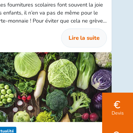
les fournitures scolaires font souvent la joie
s enfants, il n’en va pas de même pour le
rte-monnaie ! Pour éviter que cela ne grève
op votre budget voici quelques bons réflexes
adopter.
Lire la suite
Devis
tualité