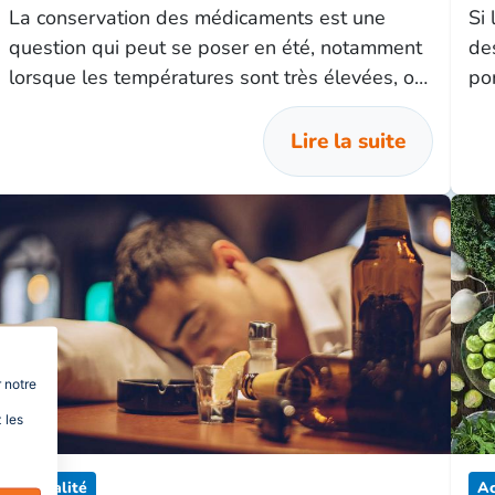
La conservation des médicaments est une
Si 
question qui peut se poser en été, notamment
de
lorsque les températures sont très élevées, ou
po
encore lorsque l’on doit les transporter pour les
tr
vacances.
à 
Lire la suite
 notre
 les
Actualité
Ac