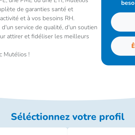
E, une PME ou une ETI, Mutélios
beso
ète de garanties santé et
activité et à vos besoins RH.
 d'un service de qualité, d'un soutien
r attirer et fidéliser les meilleurs
Ê
c Mutélios !
Séléctionnez votre profil