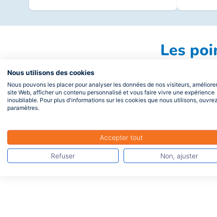
Les poi
Nous utilisons des cookies
Nous pouvons les placer pour analyser les données de nos visiteurs, améliorer
site Web, afficher un contenu personnalisé et vous faire vivre une expérience
inoubliable. Pour plus d'informations sur les cookies que nous utilisons, ouvrez
paramètres.
Des solutions santé modulaires pour
La poss
Accepter tout
construire "sur mesure" la
contrat c
Refuser
Non, ajuster
complémentaire santé collective de
salarié
votre entreprise
renfort