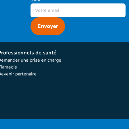
procèdent à l'adhésion du
f du départ du salarié
er de votre conseiller car
Professionnels de santé
e couverture à titre
emander une prise en charge
Viamedis
evenir partenaire