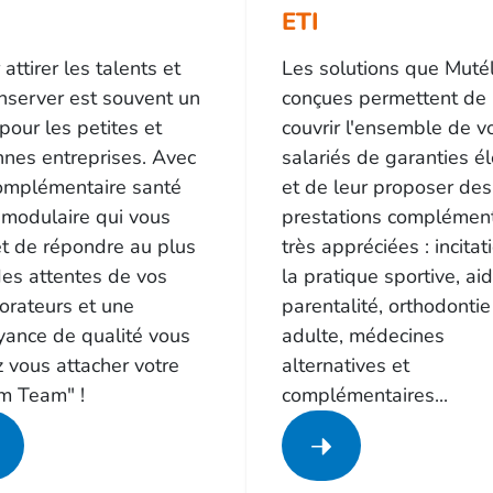
ETI
 attirer les talents et
Les solutions que Mutél
nserver est souvent un
conçues permettent de
pour les petites et
couvrir l'ensemble de v
nes entreprises. Avec
salariés de garanties é
omplémentaire santé
et de leur proposer des
 modulaire qui vous
prestations complément
t de répondre au plus
très appréciées : incitat
des attentes de vos
la pratique sportive, aid
orateurs et une
parentalité, orthodontie
yance de qualité vous
adulte, médecines
 vous attacher votre
alternatives et
m Team" !
complémentaires...