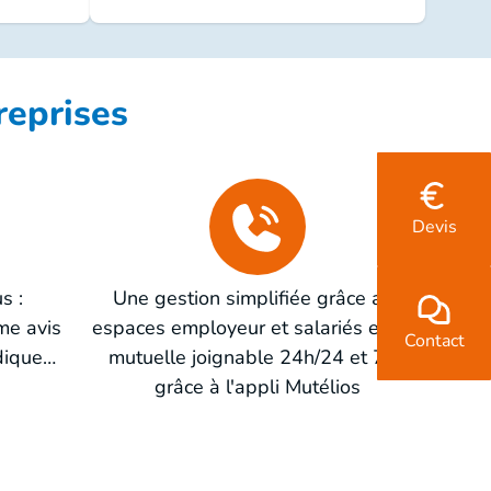
reprises
Devis
s :
Une gestion simplifiée grâce aux
me avis
espaces employeur et salariés et une
Contact
idique…
mutuelle joignable 24h/24 et 7j/7
grâce à l'appli Mutélios