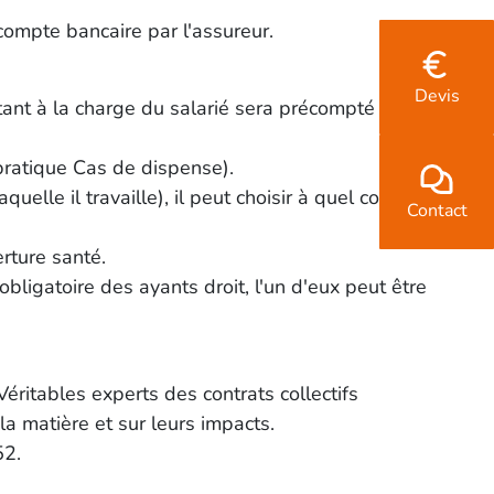
compte bancaire par l'assureur.
Devis
tant à la charge du salarié sera précompté sur son
 pratique Cas de dispense).
uelle il travaille), il peut choisir à quel contrat il va
Contact
rture santé.
ligatoire des ayants droit, l'un d'eux peut être
éritables experts des contrats collectifs
 la matière et sur leurs impacts.
52.