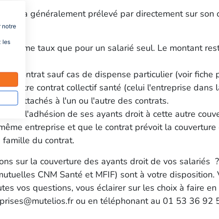
arié sera généralement prélevé par directement sur son 
 notre
e
 les
e au même taux que pour un salarié seul. Le montant res
re le contrat sauf cas de dispense particulier (voir fiche
n autre contrat collectif santé (celui l'entreprise dans laq
re rattachés à l'un ou l'autre des contrats.
ée de l'adhésion de ses ayants droit à cette autre couve
me entreprise et que le contrat prévoit la couverture ob
e famille du contrat.
ns sur la couverture des ayants droit de vos salariés ?
mutuelles CNM Santé et MFIF) sont à votre disposition. V
utes vos questions, vous éclairer sur les choix à faire en
treprises@mutelios.fr ou en téléphonant au 01 53 36 92 