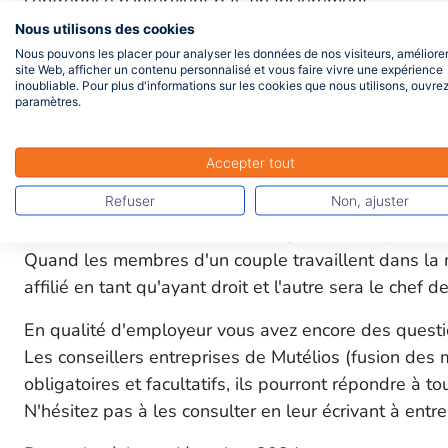
l'entreprise n'intervient pas financièrement.
Le montant de la cotisation des ayants droit du sal
Nous utilisons des cookies
Nous pouvons les placer pour analyser les données de nos visiteurs, améliorer
3. Les ayants droit sont couverts à titre obligatoir
site Web, afficher un contenu personnalisé et vous faire vivre une expérience
inoubliable. Pour plus d'informations sur les cookies que nous utilisons, ouvrez
Dans ce cas, l'employeur participe à leur couvertur
paramètres.
bulletin de salaire.
Les ayants droit du salarié ont obligation de rejoind
Accepter tout
Par exemple, si le conjoint du salarié est couvert par u
Refuser
Non, ajuster
s'affilier. Les éventuels enfants peuvent également êt
Le salarié devra éventuellement justifier chaque ann
Quand les membres d'un couple travaillent dans la mê
affilié en tant qu'ayant droit et l'autre sera le chef d
En qualité d'employeur vous avez encore des questio
Les conseillers entreprises de Mutélios (fusion des 
obligatoires et facultatifs, ils pourront répondre à to
N'hésitez pas à les consulter en leur écrivant à en