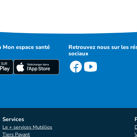
on Mon espace santé
Retrouvez nous sur les r
sociaux
Services
Le + services Mutélios
D
Tiers Payant