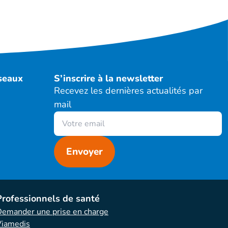
éseaux
S’inscrire à la newsletter
Recevez les dernières actualités par
mail
Professionnels de santé
emander une prise en charge
Viamedis