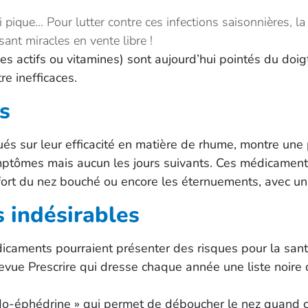
 pique… Pour lutter contre ces infections saisonnières, la
ant miracles en vente libre !
s actifs ou vitamines) sont aujourd’hui pointés du doig
e inefficaces.
s
ués sur leur efficacité en matière de rhume, montre une 
symptômes mais aucun les jours suivants. Ces médicament
onfort du nez bouché ou encore les éternuements, avec u
 indésirables
édicaments pourraient présenter des risques pour la sant
evue Prescrire qui dresse chaque année une liste noire
do-éphédrine » qui permet de déboucher le nez quand ce