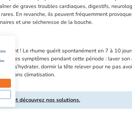
îner de graves troubles cardiaques, digestifs, neurolo
nt rares. En revanche, ils peuvent fréquemment provoque
inaires et une sécheresse de la bouche.
e patient ! Le rhume guérit spontanément en 7 à 10 jour
otre
lager les symptômes pendant cette période : laver son
les
ien s’hydrater, dormir la tête relever pour ne pas avoi
îche sans climatisation.
soins et découvrez nos solutions.