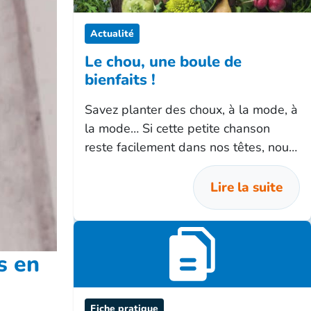
Actualité
Le chou, une boule de
bienfaits !
Savez planter des choux, à la mode, à
la mode… Si cette petite chanson
reste facilement dans nos têtes, nous
oublions parfois que le chou est un
légume d’hiver rempli de bonnes
Lire la suite
choses pour notre santé !
s en
Fiche pratique