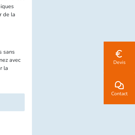
giques
r de la
s sans
 nez avec
Devis
r la
Contact