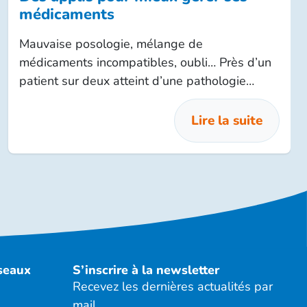
médicaments
Mauvaise posologie, mélange de
médicaments incompatibles, oubli… Près d’un
patient sur deux atteint d’une pathologie
chronique ne suit pas son traitement
correctement. Les nouvelles technologies
Lire la suite
peuvent être utile pour compenser nos têtes
de linottes !
éseaux
S’inscrire à la newsletter
Recevez les dernières actualités par
mail