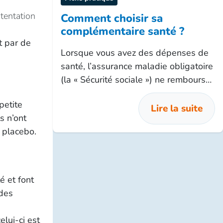
 tentation
Comment choisir sa
complémentaire santé ?
t par de
Lorsque vous avez des dépenses de
santé, l’assurance maladie obligatoire
(la « Sécurité sociale ») ne rembourse
pas tout. Votre complémentaire santé
petite
intervient en complément des
Lire la suite
s n’ont
remboursements de l‘assurance
n placebo.
maladie obligatoire pour vous
permettre de faire face aux dépenses
qui restent à votre charge, que celles‐
ci soient liées à une maladie, un
é et font
accident ou une maternité.
 des
lui-ci est