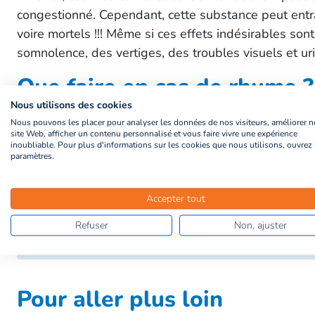
congestionné. Cependant, cette substance peut entra
voire mortels !!! Même si ces effets indésirables so
somnolence, des vertiges, des troubles visuels et ur
Que faire en cas de rhume ?
Nous utilisons des cookies
La première chose à faire en cas de rhume est d’êtr
Nous pouvons les placer pour analyser les données de nos visiteurs, améliorer n
site Web, afficher un contenu personnalisé et vous faire vivre une expérience
traitement. Des
gestes simples
peuvent aider à sou
inoubliable. Pour plus d'informations sur les cookies que nous utilisons, ouvrez 
paramètres.
du sérum physiologique ou des sprays d’eau de mer, b
sensation d’étouffer et maintenir une atmosphère fra
Accepter tout
Refuser
Non, ajuster
Votre devis gratuit immédiat ! Définissez vos be
Pour aller plus loin