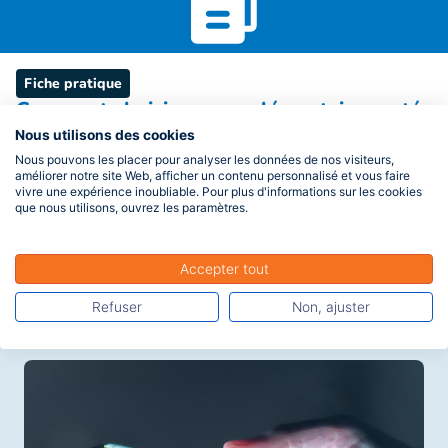
Fiche pratique
Comment choisir sa complémentaire santé
?
Nous utilisons des cookies
Lorsque vous avez des dépenses de santé, l’assurance maladie
Nous pouvons les placer pour analyser les données de nos visiteurs,
améliorer notre site Web, afficher un contenu personnalisé et vous faire
obligatoire (la « Sécurité sociale ») ne rembourse pas tout. Votre
vivre une expérience inoubliable. Pour plus d'informations sur les cookies
complémentaire santé intervient en complément des
que nous utilisons, ouvrez les paramètres.
remboursements de l‘assurance maladie obligatoire pour vous
permettre de faire face aux dépenses qui restent à votre charge,
que celles‐ci soient liées à une maladie, un accident ou une
Lire la suite
Accepter tout
maternité.
Refuser
Non, ajuster