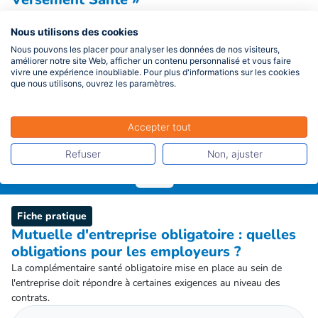
Un arrêté publié au JO du 25 mars dernier acte la hausse du
versement santé. Une revalorisation modérée de 3,6% qui donne
Nous utilisons des cookies
toutefois l’occasion de revenir sur ce dispositif assez mal connu par
Nous pouvons les placer pour analyser les données de nos visiteurs,
les entreprises.
améliorer notre site Web, afficher un contenu personnalisé et vous faire
vivre une expérience inoubliable. Pour plus d'informations sur les cookies
que nous utilisons, ouvrez les paramètres.
Lire la suite
Accepter tout
Refuser
Non, ajuster
Fiche pratique
Mutuelle d'entreprise obligatoire : quelles
obligations pour les employeurs ?
La complémentaire santé obligatoire mise en place au sein de
l'entreprise doit répondre à certaines exigences au niveau des
contrats.