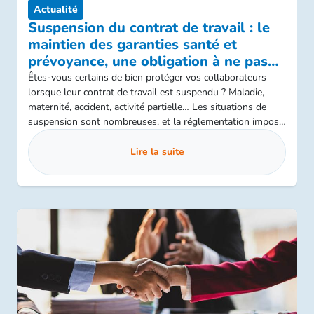
Actualité
Suspension du contrat de travail : le
maintien des garanties santé et
prévoyance, une obligation à ne pas
négliger !
Êtes-vous certains de bien protéger vos collaborateurs
lorsque leur contrat de travail est suspendu ? Maladie,
maternité, accident, activité partielle… Les situations de
suspension sont nombreuses, et la réglementation impose
désormais des règles strictes concernant le maintien des
garanties santé et prévoyance d’entreprise. Un enjeu clé
Lire la suite
pour la conformité sociale de votre entreprise !