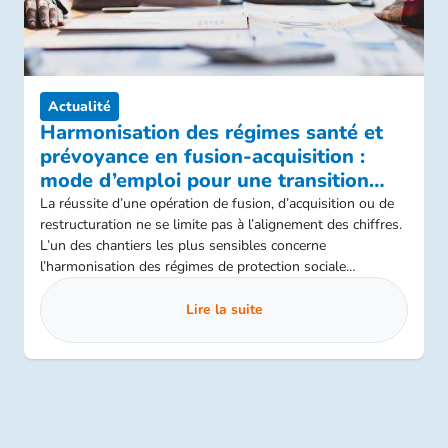
Actualité
Harmonisation des régimes santé et
prévoyance en fusion-acquisition :
mode d’emploi pour une transition
réussie
La réussite d’une opération de fusion, d’acquisition ou de
restructuration ne se limite pas à l’alignement des chiffres.
L’un des chantiers les plus sensibles concerne
l’harmonisation des régimes de protection sociale
complémentaire : frais de santé et prévoyance. Ce
processus, complexe et encadré, conditionne la cohésion
Lire la suite
sociale, la conformité réglementaire et la maîtrise des
coûts.