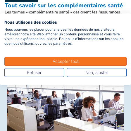
Tout savoir sur les complémentaires santé
Les termes « complémentaire santé » désignent les "assurances
santé" (synonyme) qui viennent compléter les prestations versées
Nous utilisons des cookies
par les différents régimes d’Assurance maladie en matière de frais
Nous pouvons les placer pour analyser les données de nos visiteurs,
de santé. Il s'agit donc d'un contrat d'assurance de personnes,
améliorer notre site Web, afficher un contenu personnalisé et vous faire
souscrit pour une durée de 12 mois et renouvelable par tacite
vivre une expérience inoubliable. Pour plus d'informations sur les cookies
reconduction. Dans le langage courant, très souvent et à tort, une
Lire la suite
que nous utilisons, ouvrez les paramètres.
complémentaire santé est appelé une mutuelle
Accepter tout
Refuser
Non, ajuster