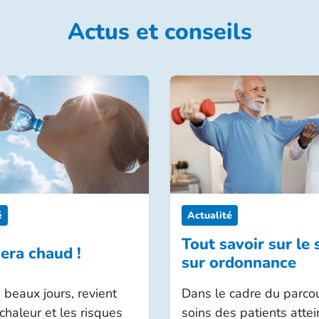
tions :
Actus et conseils
es besoins particuliers (amélioration de votre couverture
 en dentaire ou remboursement en matière d’optique et
s remboursements sur un large éventail de soins, des p
e, hospitalisation, médecines alternatives et complém
de reste à charge.
prix très doux ».
 personnalisée et un devis : vous serez étonné !
plémentaires santé
é
Actualité
Tout savoir sur le 
sera chaud !
sur ordonnance
 beaux jours, revient
Dans le cadre du parco
 chaleur et les risques
soins des patients attei