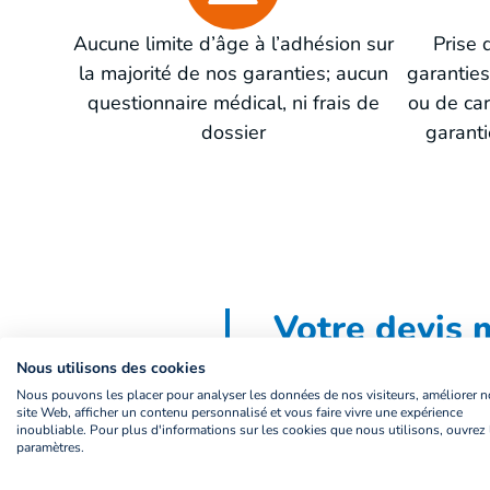
Aucune limite d’âge à l’adhésion sur
Prise 
la majorité de nos garanties; aucun
garanties
questionnaire médical, ni frais de
ou de car
dossier
garant
Votre devis 
Nous utilisons des cookies
Vous souhaitez tester l
Nous pouvons les placer pour analyser les données de nos visiteurs, améliorer n
plus simple ! Il vous su
site Web, afficher un contenu personnalisé et vous faire vivre une expérience
inoubliable. Pour plus d'informations sur les cookies que nous utilisons, ouvrez 
vos besoins de santé et
paramètres.
seront proposées. Et vo