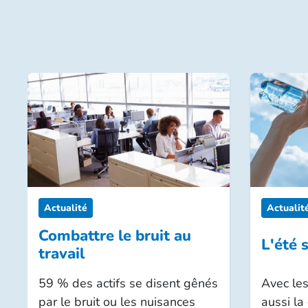
proposons différentes solu
certaines ciblées sur d
de vos remboursements
d’autres améliorant vo
des médecins, pharmaci
plus lourds en termes 
Mais dans tous les cas à « 
Demandez une étude sénior
Découvrez nos surcom
Actualité
Actualit
Combattre le bruit au
L'été 
travail
59 % des actifs se disent gênés
Avec les
par le bruit ou les nuisances
aussi la