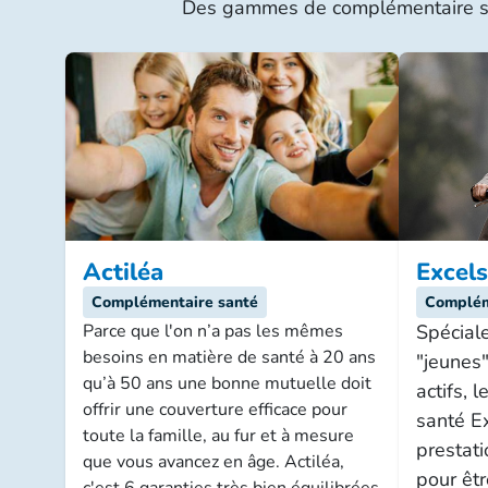
Des gammes de complémentaire sant
Excels
Actiléa
Complém
Complémentaire santé
Spécial
Parce que l'on n’a pas les mêmes
besoins en matière de santé à 20 ans
"jeunes"
qu’à 50 ans une bonne mutuelle doit
actifs, 
offrir une couverture efficace pour
santé Ex
toute la famille, au fur et à mesure
prestati
que vous avancez en âge. Actiléa,
pour êt
c'est 6 garanties très bien équilibrées