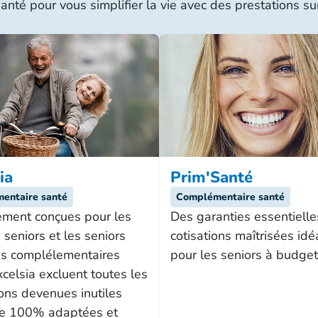
é pour vous simplifier la vie avec des prestations sur
ia
Prim'Santé
entaire santé
Complémentaire santé
ement conçues pour les
Des garanties essentielle
 seniors et les seniors
cotisations maîtrisées idé
les complélementaires
pour les seniors à budget 
celsia excluent toutes les
ons devenues inutiles
re 100% adaptées et