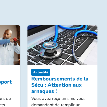
 santé en hospitalisation,
 soins d’audition)
lus courants (honoraires
entaire santé…) aux soins
Actualité
Remboursements de la
sport
Sécu : Attention aux
arnaques !
urs de
Vous avez reçu un sms vous
nts
demandant de remplir un