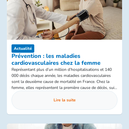
Actualité
Prévention : les maladies
cardiovasculaires chez la femme
Représentant plus d’un million d’hospitalisations et 140
000 décès chaque année, les maladies cardiovasculaires
sont la deuxième cause de mortalité en France. Chez la
femme, elles représentent la première cause de décès, suivi
par le cancer du sein. Ces dernières sont pourtant souvent
peu informées et moins bien prises en charge que les
Lire la suite
hommes. Santé Publique France alerte sur la nécessité de
renforcer la prévention de ces pathologies chez les
femmes.