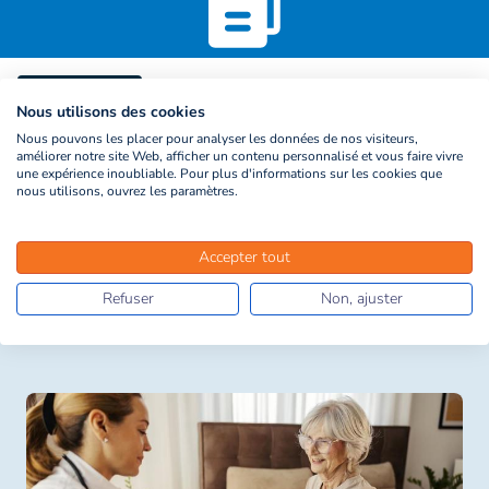
Fiche pratique
Nous utilisons des cookies
Comment choisir sa complémentaire santé
Nous pouvons les placer pour analyser les données de nos visiteurs,
?
améliorer notre site Web, afficher un contenu personnalisé et vous faire vivre
Lorsque vous avez des dépenses de santé, l’assurance maladie
une expérience inoubliable. Pour plus d'informations sur les cookies que
nous utilisons, ouvrez les paramètres.
obligatoire (la « Sécurité sociale ») ne rembourse pas tout. Votre
complémentaire santé intervient en complément des
remboursements de l‘assurance maladie obligatoire pour vous
Accepter tout
permettre de faire face aux dépenses qui restent à votre charge,
que celles‐ci soient liées à une maladie, un accident ou une
Lire la suite
Refuser
Non, ajuster
maternité.