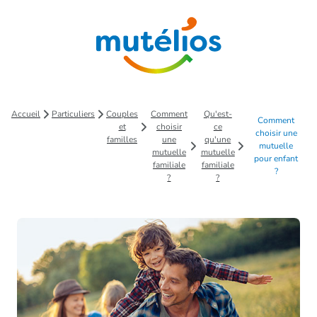
Saut au contenu principal
Accueil
Particuliers
Couples
Comment
Qu'est-
Comment
et
choisir
ce
choisir une
familles
une
qu'une
mutuelle
mutuelle
mutuelle
pour enfant
familiale
familiale
?
?
?