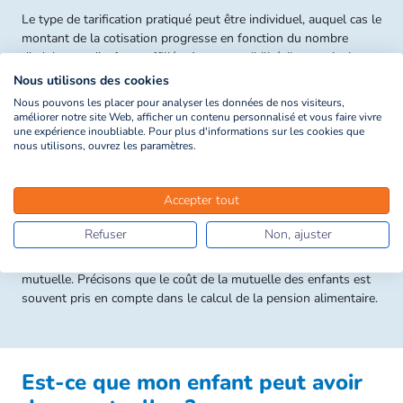
Le type de tarification pratiqué peut être individuel, auquel cas le
montant de la cotisation progresse en fonction du nombre
d’adultes et d’enfants affiliés. Autre possibilité, il peut s’agir
d’une cotisation forfaitaire : dans ce cas, l’assuré principal paie la
Nous utilisons des cookies
même somme, même s’il rattache son conjoint et ses enfants à
Nous pouvons les placer pour analyser les données de nos visiteurs,
sa mutuelle. Il existe enfin des systèmes mixtes distinguant les
améliorer notre site Web, afficher un contenu personnalisé et vous faire vivre
une expérience inoubliable. Pour plus d'informations sur les cookies que
cotisations pour une personne isolé, les couples et les familles.
nous utilisons, ouvrez les paramètres.
Après un divorce ou une séparation, un enfant peut être
rattaché à la mutuelle de l'un des parents (celui qui, après
Accepter tout
décision du tribunal, en reçoit la garde exclusive par exemple).
En cas de garde alternée, d’autres accords amiables sont
Refuser
Non, ajuster
possibles entre les deux parties. Le parent qui dispose de la
meilleure couverture rattache généralement son enfant à sa
mutuelle. Précisons que le coût de la mutuelle des enfants est
souvent pris en compte dans le calcul de la pension alimentaire.
Est-ce que mon enfant peut avoir