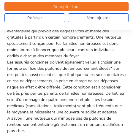
Plus un ménage compte d’enfants, plus le budget consacré à la
Accepter tout
couverture santé de toute la famille augmente et devient difficile
Refuser
Non, ajuster
à gérer. Certaines mutuelles comme Mutélios prennent la
mesure de ces difficultés et mettent en place une tarification
avantageuse qui prévoit des dégressivités et même des
gratuités à partir d’un certain nombre d’enfants. Une mutuelle
spécialement conçue pour les familles nombreuses est donc
moins lourde à financer que plusieurs contrats individuels
dédiés à chacun des membres du foyer.
Les assurés concernés doivent également veiller à choisir une
formule qui fixe des plafonds de remboursement élevés* sur
des postes aussi essentiels que l’optique ou les soins dentaires :
en cas de dépassements, la prise en charge de ces dépenses
risque en effet d’être différée. Cette condition est à considérer
de très près par les parents de familles nombreuses. De fait, au
sein d’un ménage de quatre personnes et plus, les besoins
médicaux (consultations, traitements) sont plus fréquents que
la moyenne et nécessitent une couverture solide et adaptée.
A savoir : une mutuelle qui n’impose pas de plafonds de
remboursement entraine généralement un montant d’adhésion
plus cher.