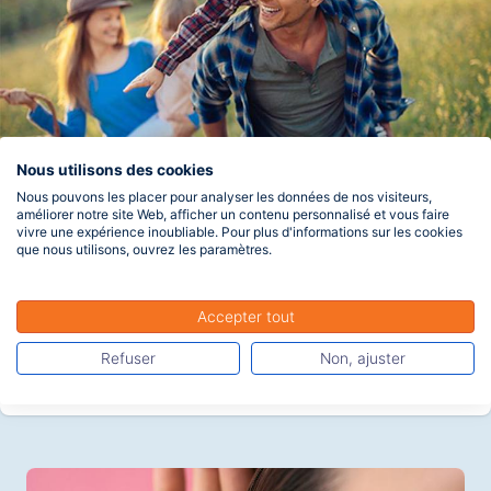
Nous utilisons des cookies
Nous pouvons les placer pour analyser les données de nos visiteurs,
Actualité
améliorer notre site Web, afficher un contenu personnalisé et vous faire
vivre une expérience inoubliable. Pour plus d'informations sur les cookies
Une complémentaire santé, ça sert à quoi ?
que nous utilisons, ouvrez les paramètres.
Il n’est pas toujours facile de savoir ce qu’est une complémentaire
santé, souvent appelée mutuelle, ni à quoi elle sert et comment la
choisir. Voici quelques pistes pour s’y retrouver.
Accepter tout
Refuser
Non, ajuster
Lire la suite