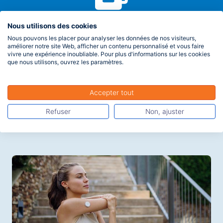
Nous utilisons des cookies
Fiche pratique
Nous pouvons les placer pour analyser les données de nos visiteurs,
Tout savoir sur les complémentaires santé
améliorer notre site Web, afficher un contenu personnalisé et vous faire
Les termes « complémentaire santé » désignent les "assurances
vivre une expérience inoubliable. Pour plus d'informations sur les cookies
que nous utilisons, ouvrez les paramètres.
santé" (synonyme) qui viennent compléter les prestations versées
par les différents régimes d’Assurance maladie en matière de frais
de santé. Il s'agit donc d'un contrat d'assurance de personnes,
Accepter tout
souscrit pour une durée de 12 mois et renouvelable par tacite
reconduction. Dans le langage courant, très souvent et à tort, une
Lire la suite
Refuser
Non, ajuster
complémentaire santé est appelé une mutuelle