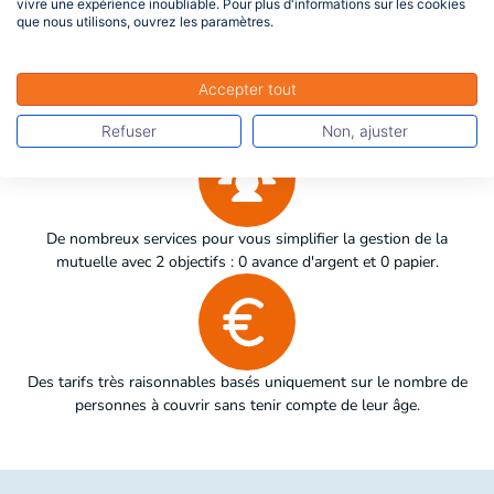
vivre une expérience inoubliable. Pour plus d'informations sur les cookies
que nous utilisons, ouvrez les paramètres.
Des services inclus dans les garanties pour faciliter votre accès
Accepter tout
aux soins et votre accompagnement : téléconsultation 24h/24
7j/7, 2ème avis médical, assistance complète...
Refuser
Non, ajuster
De nombreux services pour vous simplifier la gestion de la
mutuelle avec 2 objectifs : 0 avance d'argent et 0 papier.
Des tarifs très raisonnables basés uniquement sur le nombre de
personnes à couvrir sans tenir compte de leur âge.