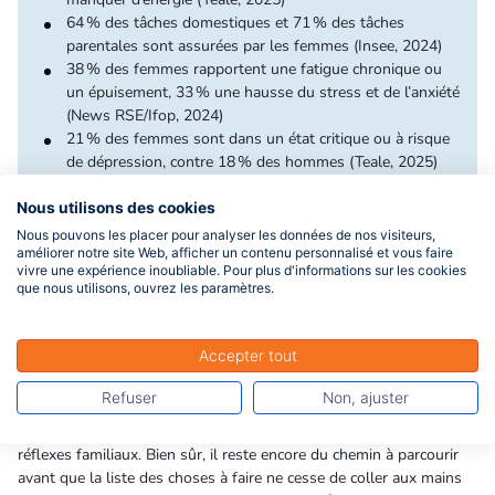
64 % des tâches domestiques et 71 % des tâches
parentales sont assurées par les femmes (Insee, 2024)
38 % des femmes rapportent une fatigue chronique ou
un épuisement, 33 % une hausse du stress et de l’anxiété
(News RSE/Ifop, 2024)
21 % des femmes sont dans un état critique ou à risque
de dépression, contre 18 % des hommes (Teale, 2025)
Nous utilisons des cookies
Nous pouvons les placer pour analyser les données de nos visiteurs,
Vers la fin du « syndrome du post-it
améliorer notre site Web, afficher un contenu personnalisé et vous faire
vivre une expérience inoubliable. Pour plus d'informations sur les cookies
» ? Un vent de changement chez les
que nous utilisons, ouvrez les paramètres.
jeunes
Accepter tout
Bonne nouvelle : la charge mentale n’est plus condamnée à rester
l’apanage des femmes ! Les jeunes générations, hommes et
Refuser
Non, ajuster
femmes confondus, semblent de plus en plus enclines à partager
équitablement les tâches et à remettre en question les vieux
réflexes familiaux. Bien sûr, il reste encore du chemin à parcourir
avant que la liste des choses à faire ne cesse de coller aux mains