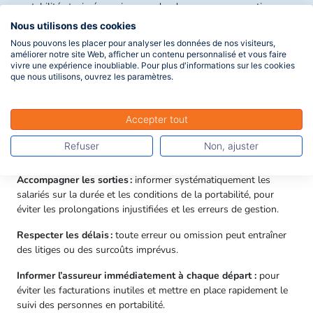
portabilité et, si nécessaire, prendre des mesures correctives.
Nous utilisons des cookies
Nous pouvons les placer pour analyser les données de nos visiteurs,
4. Quelles solutions pour limiter la
améliorer notre site Web, afficher un contenu personnalisé et vous faire
vivre une expérience inoubliable. Pour plus d'informations sur les cookies
charge de la portabilité tout en
que nous utilisons, ouvrez les paramètres.
restant conforme ?
Accepter tout
Elles sont peu nombreuses en santé, aucune condition
d’ancienneté ne pouvant être mise en place pour l’ouverture des
Refuser
Non, ajuster
droits à la mutuelle.
Accompagner les sorties :
informer systématiquement les
salariés sur la durée et les conditions de la portabilité, pour
éviter les prolongations injustifiées et les erreurs de gestion.
Respecter les délais :
toute erreur ou omission peut entraîner
des litiges ou des surcoûts imprévus.
Informer l’assureur immédiatement à chaque départ :
pour
éviter les facturations inutiles et mettre en place rapidement le
suivi des personnes en portabilité.