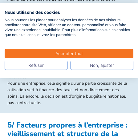
prélevés sous forme de taxe, avant même le financement des
prestations et des frais de gestion.
Nous utilisons des cookies
À cela s’ajoutent désormais des contributions supplémentaires.
Nous pouvons les placer pour analyser les données de nos visiteurs,
améliorer notre site Web, afficher un contenu personnalisé et vous faire
vivre une expérience inoubliable. Pour plus d'informations sur les cookies
Cela avait été le cas en 2020 et 2021 avec une « taxe CoVid » et
que nous utilisons, ouvrez les paramètres.
à nouveau en 2026 le PLFSS a intégré une taxe exceptionnelle
de 2,05% sur l’ensemble des cotisations santé versées aux
organismes complémentaires.
Accepter tout
Cette nouvelle contribution vient s’ajouter à la TSA existante et
Refuser
Non, ajuster
renforce encore le poids des prélèvements pesant sur les
mutuelles.
Pour une entreprise, cela signifie qu’une partie croissante de la
cotisation sert à financer des taxes et non directement des
soins. Là encore, la décision est d’origine budgétaire nationale,
pas contractuelle.
5/ Facteurs propres à l’entreprise :
vieillissement et structure de la